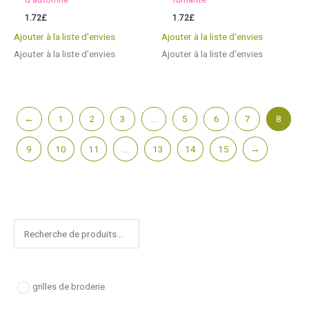
1.72
£
1.72
£
Ajouter à la liste d'envies
Ajouter à la liste d'envies
Ajouter à la liste d'envies
Ajouter à la liste d'envies
←
1
2
3
…
5
6
7
8
9
10
11
…
13
14
15
→
R
e
c
h
grilles de broderie
e