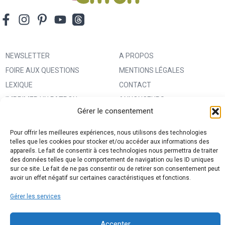
NEWSLETTER
A PROPOS
FOIRE AUX QUESTIONS
MENTIONS LÉGALES
LEXIQUE
CONTACT
IMPRIMER UN PATRON
ANNONCEURS
Gérer le consentement
MA BOUTIQUE CREATIVE FABRICA
CONDITIONS GÉNÉRALES
D’UTILISATION
Pour offrir les meilleures expériences, nous utilisons des technologies
telles que les cookies pour stocker et/ou accéder aux informations des
POLITIQUE DE CONFIDENTIALITÉ
appareils. Le fait de consentir à ces technologies nous permettra de traiter
ET PROTECTION DES DONNÉES
des données telles que le comportement de navigation ou les ID uniques
sur ce site. Le fait de ne pas consentir ou de retirer son consentement peut
(RGPD)
avoir un effet négatif sur certaines caractéristiques et fonctions.
POLITIQUE DE COOKIES (UE)
Gérer les services
PARTENAIRES
DROIT DE RÉTRACTATION
Accepter