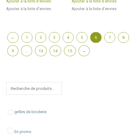
Ajouter à la liste d'envies
Ajouter à la liste d'envies
Ajouter à la liste d'envies
Ajouter à la liste d'envies
←
1
2
3
4
5
6
7
8
9
…
13
14
15
→
R
e
c
h
grilles de broderie
e
r
En promo
c