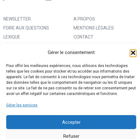
NEWSLETTER
A PROPOS
FOIRE AUX QUESTIONS
MENTIONS LÉGALES
LEXIQUE
CONTACT
IMPRIMER UN PATRON
ANNONCEURS
Gérer le consentement
MA BOUTIQUE CREATIVE FABRICA
CONDITIONS GÉNÉRALES
D’UTILISATION
Pour offrir les meilleures expériences, nous utilisons des technologies
telles que les cookies pour stocker et/ou accéder aux informations des
POLITIQUE DE CONFIDENTIALITÉ
appareils. Le fait de consentir à ces technologies nous permettra de traiter
ET PROTECTION DES DONNÉES
des données telles que le comportement de navigation ou les ID uniques
sur ce site. Le fait de ne pas consentir ou de retirer son consentement peut
(RGPD)
avoir un effet négatif sur certaines caractéristiques et fonctions.
POLITIQUE DE COOKIES (UE)
Gérer les services
PARTENAIRES
DROIT DE RÉTRACTATION
Accepter
Refuser