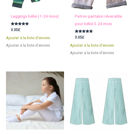
Leggings bébé (1-24 mois)
Patron pantalon réversible
pour bébé 3-24 mois
Note
3.35
£
5.00
sur 5
Note
3.05
£
Ajouter à la liste d'envies
5.00
sur 5
Ajouter à la liste d'envies
Ajouter à la liste d'envies
Ajouter à la liste d'envies