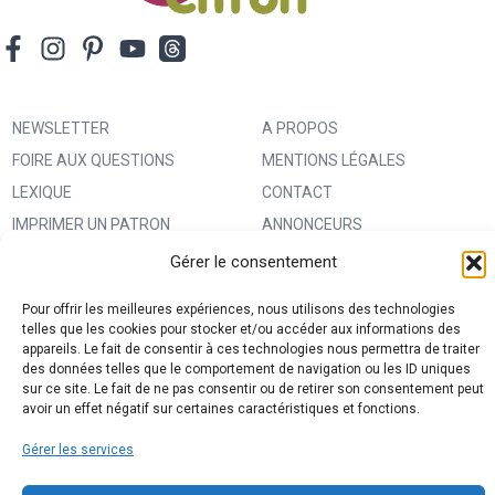
NEWSLETTER
A PROPOS
FOIRE AUX QUESTIONS
MENTIONS LÉGALES
LEXIQUE
CONTACT
IMPRIMER UN PATRON
ANNONCEURS
MA BOUTIQUE CREATIVE FABRICA
CONDITIONS GÉNÉRALES
Gérer le consentement
D’UTILISATION
Pour offrir les meilleures expériences, nous utilisons des technologies
POLITIQUE DE CONFIDENTIALITÉ
telles que les cookies pour stocker et/ou accéder aux informations des
appareils. Le fait de consentir à ces technologies nous permettra de traiter
ET PROTECTION DES DONNÉES
des données telles que le comportement de navigation ou les ID uniques
(RGPD)
sur ce site. Le fait de ne pas consentir ou de retirer son consentement peut
avoir un effet négatif sur certaines caractéristiques et fonctions.
POLITIQUE DE COOKIES (UE)
PARTENAIRES
Gérer les services
DROIT DE RÉTRACTATION