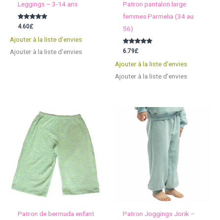
Leggings – 3-14 ans
Patron pantalon large
femmes Parmelia (34 au
Note
4.60
£
56)
5.00
sur 5
Ajouter à la liste d'envies
Note
6.79
£
Ajouter à la liste d'envies
4.67
sur 5
Ajouter à la liste d'envies
Ajouter à la liste d'envies
Patron de bermuda enfant
Patron Joggings Jorik –