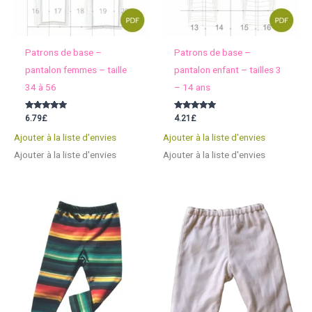
Patrons de base –
Patrons de base –
pantalon femmes – taille
pantalon enfant – tailles 3
34 à 56
– 14 ans
Note
Note
6.79
£
4.21
£
5.00
5.00
sur 5
sur 5
Ajouter à la liste d'envies
Ajouter à la liste d'envies
Ajouter à la liste d'envies
Ajouter à la liste d'envies