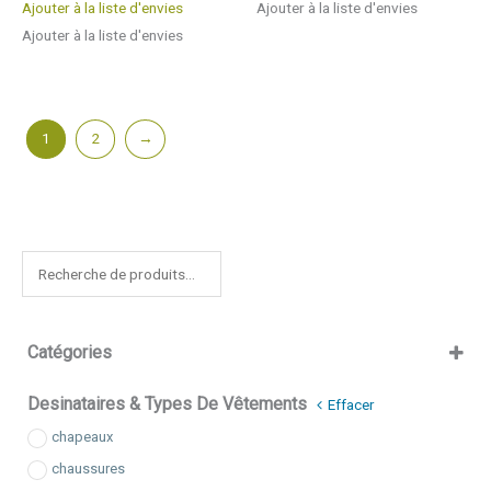
Ajouter à la liste d'envies
Ajouter à la liste d'envies
Ajouter à la liste d'envies
1
2
→
R
e
c
Catégories
h
e
patrons de base
Desinataires & Types De Vêtements
Effacer
r
chapeaux
c
chaussures
h