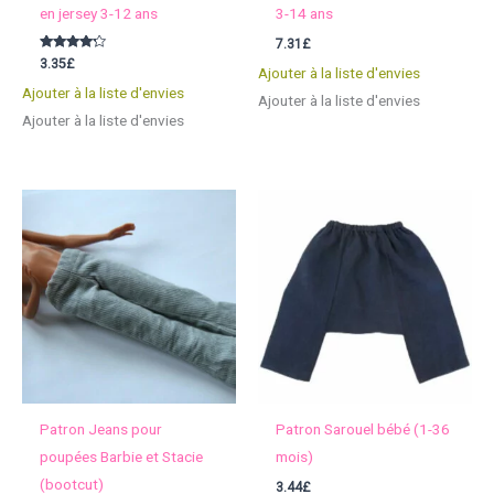
en jersey 3-12 ans
3-14 ans
7.31
£
Note
3.35
£
Ajouter à la liste d'envies
4.00
sur 5
Ajouter à la liste d'envies
Ajouter à la liste d'envies
Ajouter à la liste d'envies
Patron Jeans pour
Patron Sarouel bébé (1-36
poupées Barbie et Stacie
mois)
(bootcut)
3.44
£