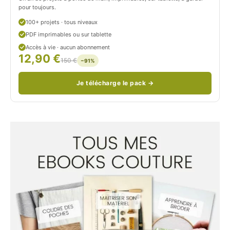
o
pour toujours.
u
100+ projets · tous niveaux
PDF imprimables ou sur tablette
d
Accès à vie · aucun abonnement
12,90 €
/
150 €
−91%
Je télécharge le pack →