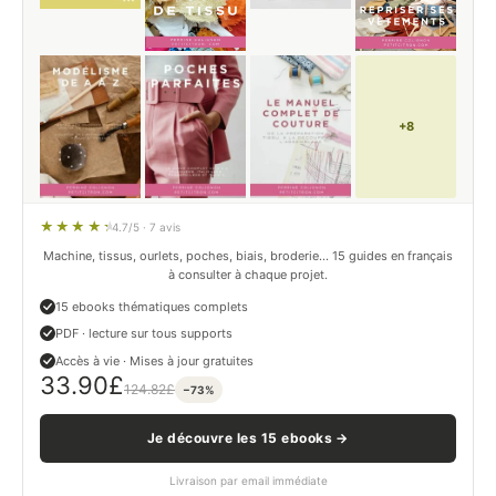
+8
4.7/5 · 7 avis
Machine, tissus, ourlets, poches, biais, broderie… 15 guides en français
à consulter à chaque projet.
15 ebooks thématiques complets
PDF · lecture sur tous supports
Accès à vie · Mises à jour gratuites
33.90
£
124.82
£
−73%
Je découvre les 15 ebooks →
Livraison par email immédiate