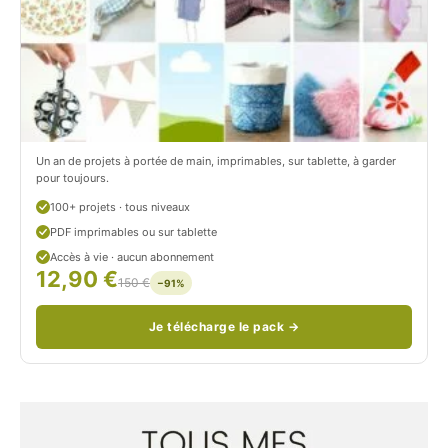
c
.
o
c
m
o
/
m
P
/
Un an de projets à portée de main, imprimables, sur tablette, à garder
pour toujours.
e
p
100+ projets · tous niveaux
t
e
PDF imprimables ou sur tablette
i
t
Accès à vie · aucun abonnement
12,90 €
150 €
t
i
−91%
C
t
Je télécharge le pack →
i
c
t
i
r
t