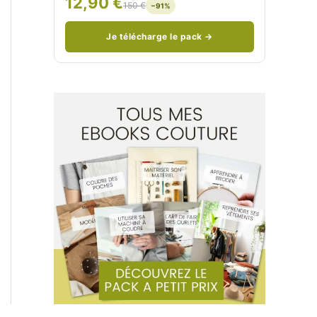
12,90 €
150 €
−91%
/
n
c
Je télécharge le pack →
o
u
d
/