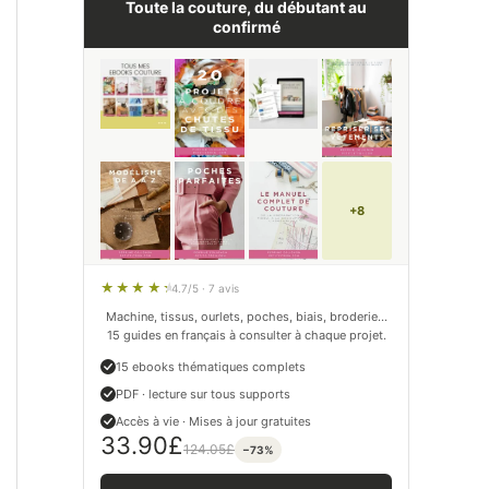
Toute la couture, du débutant au
confirmé
+8
4.7/5 · 7 avis
Machine, tissus, ourlets, poches, biais, broderie…
15 guides en français à consulter à chaque projet.
15 ebooks thématiques complets
PDF · lecture sur tous supports
Accès à vie · Mises à jour gratuites
33.90
£
124.05
£
−73%