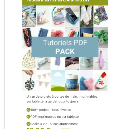
m
o
/
m
P
/
e
p
t
e
i
t
t
i
C
t
i
c
t
i
Un an de projets à portée de main, imprimables,
sur tablette, à garder pour toujours.
r
t
100+ projets · tous niveaux
o
r
PDF imprimables ou sur tablette
n
o
Accès à vie · aucun abonnement