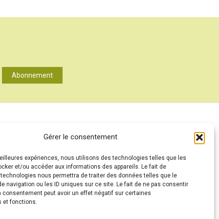
Abonnement
A PROPOS
Gérer le consentement
MENTIONS LÉGALES
meilleures expériences, nous utilisons des technologies telles que les
CONTACT
ocker et/ou accéder aux informations des appareils. Le fait de
ANNONCEURS
 technologies nous permettra de traiter des données telles que le
 navigation ou les ID uniques sur ce site. Le fait de ne pas consentir
CONDITIONS GÉNÉRALES D’UTILISATION
n consentement peut avoir un effet négatif sur certaines
 et fonctions.
POLITIQUE DE CONFIDENTIALITÉ ET PROTECTION DES
DONNÉES (RGPD)