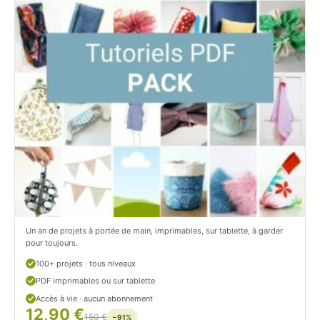
i
t
t
i
C
t
i
c
t
i
r
t
o
r
n
o
/
n
c
Un an de projets à portée de main, imprimables, sur tablette, à garder
o
pour toujours.
u
100+ projets · tous niveaux
PDF imprimables ou sur tablette
d
Accès à vie · aucun abonnement
12,90 €
/
150 €
−91%