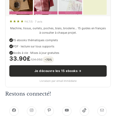
4.7/5 · 7 avis
Machine, tissus, ourlets, poches, biais, broderie… 15 guides en français
à consulter à chaque projet.
15 ebooks thématiques complets
PDF · lecture sur tous supports
Accès à vie · Mises à jour gratuites
33.90
£
124.05
£
−73%
Je découvre les 15 ebooks →
Livraison par email immédiate
Restons connecté!
h
h
P
Y
T
E