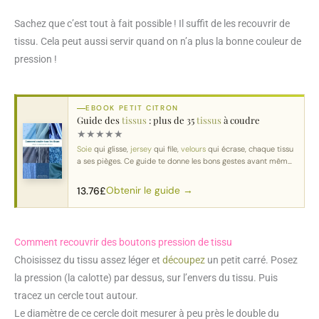
Sachez que c’est tout à fait possible ! Il suffit de les recouvrir de
tissu. Cela peut aussi servir quand on n’a plus la bonne couleur de
pression !
EBOOK PETIT CITRON
Guide des
tissus
: plus de 35
tissus
à coudre
★
★
★
★
★
Soie
qui glisse,
jersey
qui file,
velours
qui écrase, chaque tissu
a ses pièges. Ce guide te donne les bons gestes avant même
de couper.
Obtenir le guide →
13.76
£
Comment recouvrir des boutons pression de tissu
Choisissez du tissu assez léger et
découpez
un petit carré. Posez
la pression (la calotte) par dessus, sur l’envers du tissu. Puis
tracez un cercle tout autour.
Le diamètre de ce cercle doit mesurer à peu près le double du