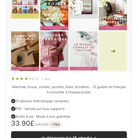
+8
4.7/5 · 7 avis
Machine, tissus, ourlets, poches, biais, broderie… 15 guides en français
à consulter à chaque projet.
15 ebooks thématiques complets
PDF · lecture sur tous supports
Accès à vie · Mises à jour gratuites
33.90
£
124.05
£
−73%
Je découvre les 15 ebooks →