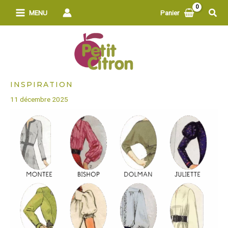
Aller
Rech
MENU
Panier
au
contenu
INSPIRATION
11 décembre 2025