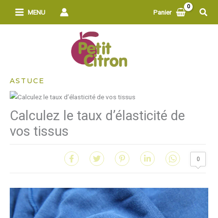
Aller
Rech
MENU
Panier
au
contenu
ASTUCE
Calculez le taux d’élasticité de
vos tissus
0